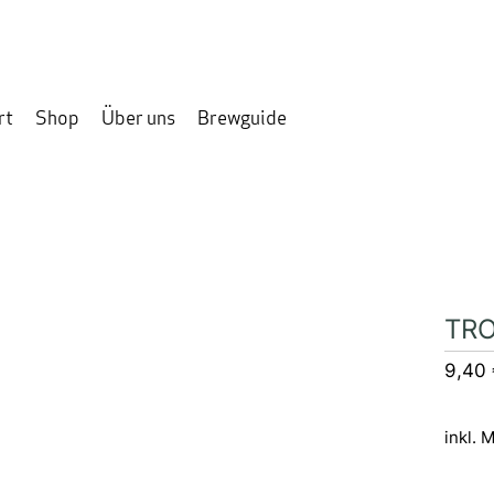
rt
Shop
Über uns
Brewguide
TRO
9,40
inkl. 