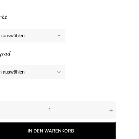
cht
grad
cal Mountains Menge
IN DEN WARENKORB