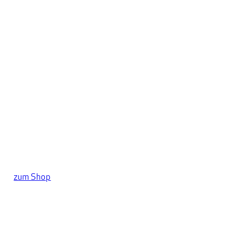
Handarbeit für
hochwertigen
Kaffeegenuss
zum Shop