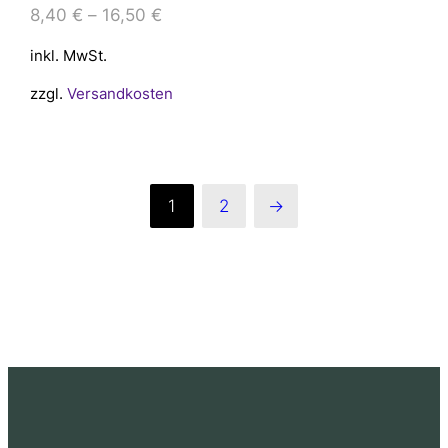
8,40
€
–
16,50
€
inkl. MwSt.
zzgl.
Versandkosten
1
2
→